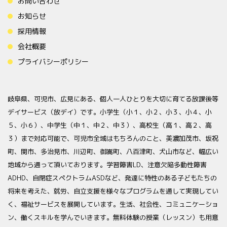
お問い合わせ
お知らせ
採用情報
会社概要
プライバシーポリシー
岐阜県、可児市、広見にある、個人一人ひとりを大切に育てる放課後等
デイサービス（放デイ）です。小学生（小１、小２、小３、小４、小
５、小６）、中学生（中１、中２、中３）、高校生（高１、高２、高
３）まで対応可能で、可児市全域はもちろんのこと、美濃加茂市、坂祝
町、関市、多治見市、川辺町、御嵩町、八百津町、犬山市など、幅広い
地域から通って頂いております。学習障害LD、注意欠陥多動性障害
ADHD、自閉症スペクトラムASDなど、発達に特性のある子どもたちの
将来を考えた、就労、自立支援を様々なプログラムを通して実現してい
く、福祉サービスを展開しています。生活、社会性、コミュニケーショ
ン、働くスキルを学んでいきます。無料体験の授業（レッスン）も用意