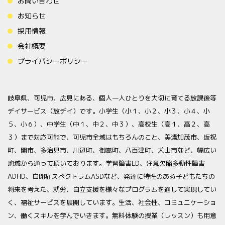
お問い合わせ
お知らせ
採用情報
会社概要
プライバシーポリシー
岐阜県、可児市、広見にある、個人一人ひとりを大切に育てる放課後等
デイサービス（放デイ）です。小学生（小１、小２、小３、小４、小
５、小６）、中学生（中１、中２、中３）、高校生（高１、高２、高
３）まで対応可能で、可児市全域はもちろんのこと、美濃加茂市、坂祝
町、関市、多治見市、川辺町、御嵩町、八百津町、犬山市など、幅広い
地域から通って頂いております。学習障害LD、注意欠陥多動性障害
ADHD、自閉症スペクトラムASDなど、発達に特性のある子どもたちの
将来を考えた、就労、自立支援を様々なプログラムを通して実現してい
く、福祉サービスを展開しています。生活、社会性、コミュニケーショ
ン、働くスキルを学んでいきます。無料体験の授業（レッスン）も用意