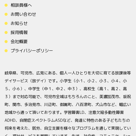
相談員様へ
お問い合わせ
お知らせ
採用情報
会社概要
プライバシーポリシー
岐阜県、可児市、広見にある、個人一人ひとりを大切に育てる放課後等
デイサービス（放デイ）です。小学生（小１、小２、小３、小４、小
５、小６）、中学生（中１、中２、中３）、高校生（高１、高２、高
３）まで対応可能で、可児市全域はもちろんのこと、美濃加茂市、坂祝
町、関市、多治見市、川辺町、御嵩町、八百津町、犬山市など、幅広い
地域から通って頂いております。学習障害LD、注意欠陥多動性障害
ADHD、自閉症スペクトラムASDなど、発達に特性のある子どもたちの
将来を考えた、就労、自立支援を様々なプログラムを通して実現してい
く、福祉サービスを展開しています。生活、社会性、コミュニケーショ