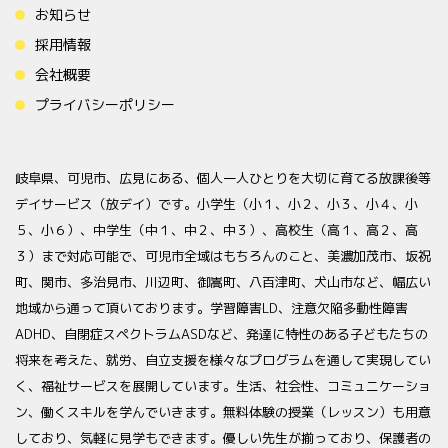
お知らせ
採用情報
会社概要
プライバシーポリシー
岐阜県、可児市、広見にある、個人一人ひとりを大切に育てる放課後等
デイサービス（放デイ）です。小学生（小１、小２、小３、小４、小
５、小６）、中学生（中１、中２、中３）、高校生（高１、高２、高
３）まで対応可能で、可児市全域はもちろんのこと、美濃加茂市、坂祝
町、関市、多治見市、川辺町、御嵩町、八百津町、犬山市など、幅広い
地域から通って頂いております。学習障害LD、注意欠陥多動性障害
ADHD、自閉症スペクトラムASDなど、発達に特性のある子どもたちの
将来を考えた、就労、自立支援を様々なプログラムを通して実現してい
く、福祉サービスを展開しています。生活、社会性、コミュニケーショ
ン、働くスキルを学んでいきます。無料体験の授業（レッスン）も用意
しており、気軽に見学もできます。優しい先生が揃っており、保護者の